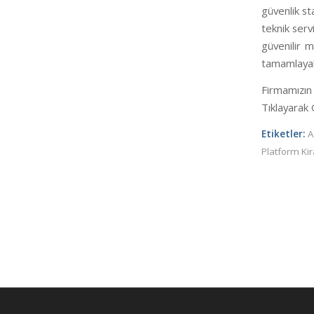
güvenlik st
teknik serv
güvenilir m
tamamlayabi
Firmamızı
Tıklayarak G
Etiketler:
A
Platform Kir