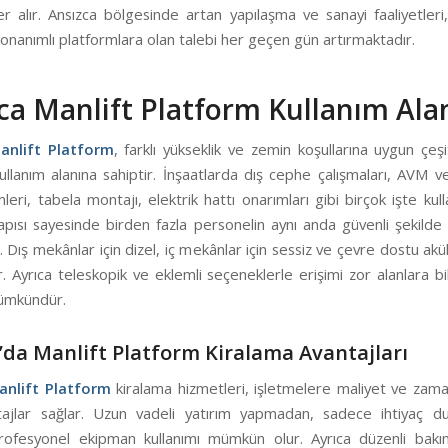
er alır. Ansızca bölgesinde artan yapılaşma ve sanayi faaliyetleri
 donanımlı platformlara olan talebi her geçen gün artırmaktadır.
ca Manlift Platform Kullanım Alan
anlift Platform
, farklı yükseklik ve zemin koşullarına uygun çeşi
ullanım alanına sahiptir. İnşaatlarda dış cephe çalışmaları, AVM ve
leri, tabela montajı, elektrik hattı onarımları gibi birçok işte kulla
apısı sayesinde birden fazla personelin aynı anda güvenli şekilde 
. Dış mekânlar için dizel, iç mekânlar için sessiz ve çevre dostu ak
ir. Ayrıca teleskopik ve eklemli seçeneklerle erişimi zor alanlara bil
ümkündür.
’da Manlift Platform Kiralama Avantajları
anlift Platform
kiralama hizmetleri, işletmelere maliyet ve zama
tajlar sağlar. Uzun vadeli yatırım yapmadan, sadece ihtiyaç d
ofesyonel ekipman kullanımı mümkün olur. Ayrıca düzenli bakım