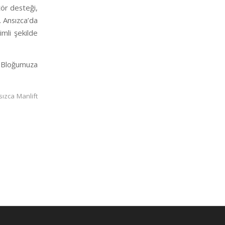
tör desteği,
. Ansızca’da
imli şekilde
loğumuza
ızca Manlift