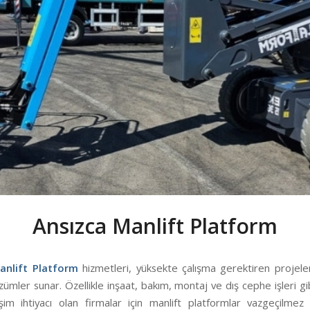
Ansızca Manlift Platform
anlift Platform
hizmetleri, yüksekte çalışma gerektiren projele
özümler sunar. Özellikle inşaat, bakım, montaj ve dış cephe işleri gi
şim ihtiyacı olan firmalar için manlift platformlar vazgeçilmez