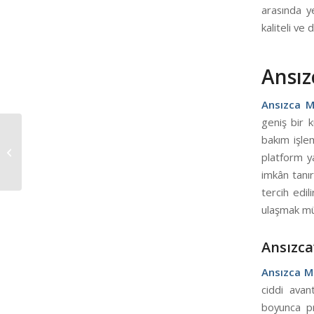
arasında y
kaliteli ve
Ansız
Ansızca M
geniş bir k
bakım işlem
Ansızca Manlift
platform y
Kiralama
imkân tanır
tercih edil
ulaşmak m
Ansızca
Ansızca M
ciddi avan
boyunca pr