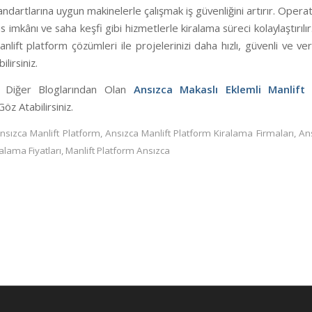
andartlarına uygun makinelerle çalışmak iş güvenliğini artırır. Opera
is imkânı ve saha keşfi gibi hizmetlerle kiralama süreci kolaylaştırılır
anlift platform çözümleri ile projelerinizi daha hızlı, güvenli ve ver
lirsiniz.
n Diğer Bloglarından Olan
Ansızca Makaslı Eklemli Manlift
B
öz Atabilirsiniz.
nsızca Manlift Platform
,
Ansızca Manlift Platform Kiralama Firmaları
,
Ans
alama Fiyatları
,
Manlift Platform Ansızca