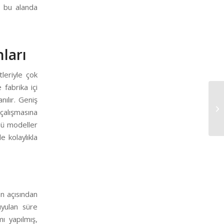
, bu alanda
ları
tleriyle çok
 fabrika içi
nılır. Geniş
çalışmasına
ülü modeller
e kolaylıkla
n açısından
uyulan süre
ı yapılmış,