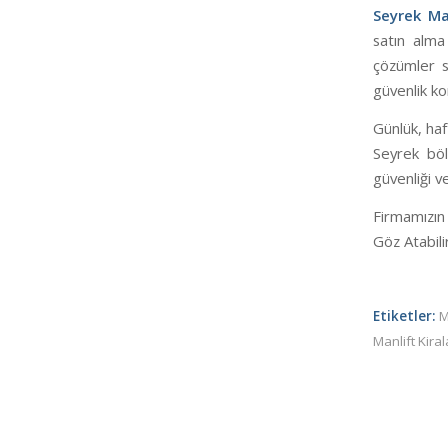
Seyrek Ma
satın alma
çözümler s
güvenlik kon
Günlük, haf
Seyrek böl
güvenliği ve
Firmamızın
Göz Atabilir
Etiketler:
M
Manlift Kir