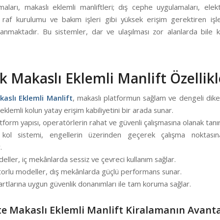
aları, makaslı eklemli manliftleri; dış cephe uygulamaları, elekt
, raf kurulumu ve bakım işleri gibi yüksek erişim gerektiren iş
llanmaktadır. Bu sistemler, dar ve ulaşılması zor alanlarda bile k
k Makaslı Eklemli Manlift Özellikl
aslı Eklemli Manlift
, makaslı platformun sağlam ve dengeli dik
 eklemli kolun yatay erişim kabiliyetini bir arada sunar.
tform yapısı, operatörlerin rahat ve güvenli çalışmasına olanak tanır
 kol sistemi, engellerin üzerinden geçerek çalışma noktasın
.
eller, iç mekânlarda sessiz ve çevreci kullanım sağlar.
torlu modeller, dış mekânlarda güçlü performans sunar.
rtlarına uygun güvenlik donanımları ile tam koruma sağlar.
te Makaslı Eklemli Manlift Kiralamanın Avanta