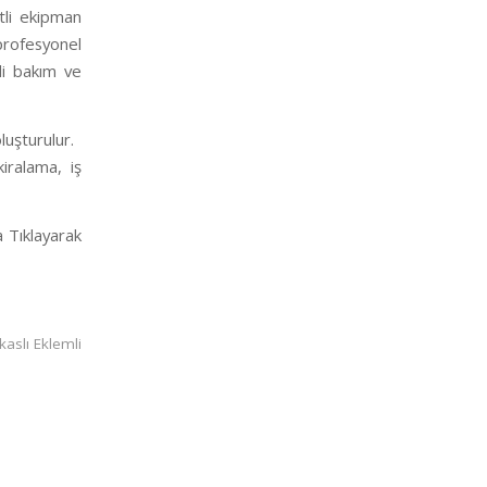
tli ekipman
profesyonel
li bakım ve
luşturulur.
iralama, iş
Tıklayarak
aslı Eklemli