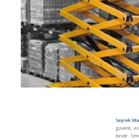
Seyrek Mak
güvenli, e
biridir. İ