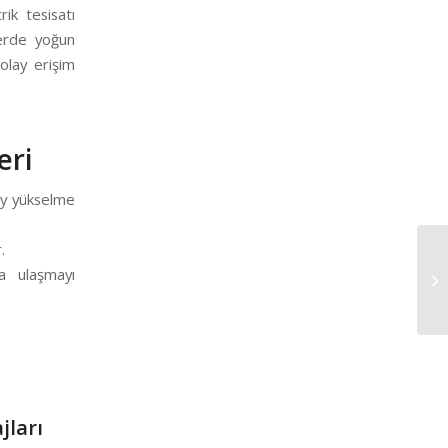
rik tesisatı
lerde yoğun
olay erişim
eri
ey yükselme
.
a ulaşmayı
jları