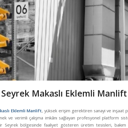
Seyrek Makaslı Eklemli Manlift
aslı Eklemli Manlift
, yüksek erişim gerektiren sanayi ve inşaat 
snek ve verimli çalışma imkânı sağlayan profesyonel platform sis
zmir Seyrek bölgesinde faaliyet gösteren üretim tesisleri, bakım 