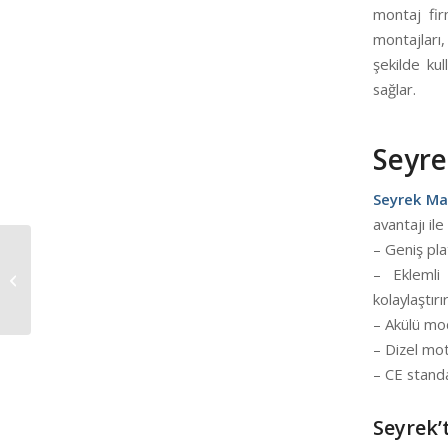
montaj firm
montajları
şekilde ku
sağlar.
Seyre
Seyrek Mak
avantajı ile
– Geniş pla
Seyrek Manlift
– Eklemli
Platform
kolaylaştırır
– Akülü mod
– Dizel mo
– CE standa
Seyrek’