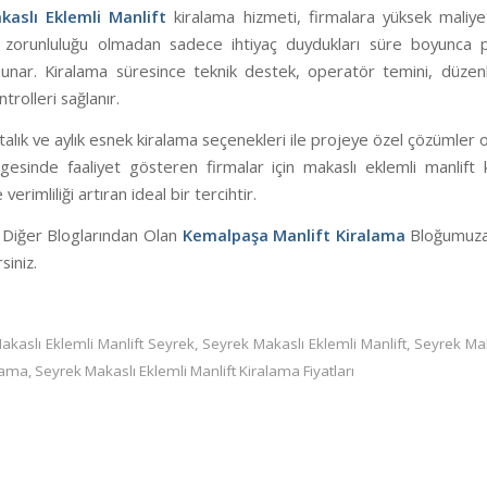
kaslı Eklemli Manlift
kiralama hizmeti, firmalara yüksek maliye
 zorunluluğu olmadan sadece ihtiyaç duydukları süre boyunca 
unar. Kiralama süresince teknik destek, operatör temini, düzen
trolleri sağlanır.
talık ve aylık esnek kiralama seçenekleri ile projeye özel çözümler o
gesinde faaliyet gösteren firmalar için makaslı eklemli manlift k
 verimliliği artıran ideal bir tercihtir.
 Diğer Bloglarından Olan
Kemalpaşa Manlift Kiralama
Bloğumuza 
siniz.
akaslı Eklemli Manlift Seyrek
,
Seyrek Makaslı Eklemli Manlift
,
Seyrek Mak
alama
,
Seyrek Makaslı Eklemli Manlift Kiralama Fiyatları