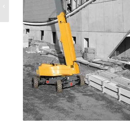
TELESKOPİK PLATFROM
43 Metre Teleskopik
Manlift Platform