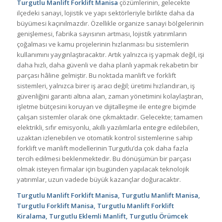
Turgutlu Manlift Forklift Manisa
çözümlerinin, gelecekte
ilçedeki sanayi, lojistik ve yapı sektörleriyle birlikte daha da
büyümesi kaçınılmazdır. Özellikle organize sanayi bölgelerinin
genişlemesi, fabrika sayısının artması, lojistik yatırımların
çoğalması ve kamu projelerinin hızlanması bu sistemlerin
kullanımını yaygınlaştıracaktır. Artık yalnızca iş yapmak değil, işi
daha hızlı, daha güvenli ve daha planlı yapmak rekabetin bir
parçası hâline gelmiştir. Bu noktada manlift ve forklift
sistemleri, yalnızca birer iş aracı değil; üretimi hızlandıran, iş
güvenliğini garanti altına alan, zaman yönetimini kolaylaştıran,
işletme bütçesini koruyan ve dijitalleşme ile entegre biçimde
çalışan sistemler olarak öne çıkmaktadır. Gelecekte; tamamen
elektrikli, sıfır emisyonlu, akıllı yazılımlarla entegre edilebilen,
uzaktan izlenebilen ve otomatik kontrol sistemlerine sahip
forklift ve manlift modellerinin Turgutlu’da çok daha fazla
tercih edilmesi beklenmektedir. Bu dönüşümün bir parçası
olmak isteyen firmalar için bugünden yapılacak teknolojik
yatırımlar, uzun vadede büyük kazançlar doğuracaktır.
Turgutlu Manlift Forklift Manisa, Turgutlu Manlift Manisa,
Turgutlu Forklift Manisa, Turgutlu Manlift Forklift
Kiralama, Turgutlu Eklemli Manlift, Turgutlu Örümcek