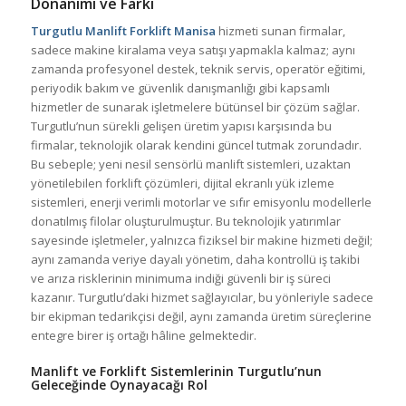
Donanımı ve Farkı
Turgutlu Manlift Forklift Manisa
hizmeti sunan firmalar,
sadece makine kiralama veya satışı yapmakla kalmaz; aynı
zamanda profesyonel destek, teknik servis, operatör eğitimi,
periyodik bakım ve güvenlik danışmanlığı gibi kapsamlı
hizmetler de sunarak işletmelere bütünsel bir çözüm sağlar.
Turgutlu’nun sürekli gelişen üretim yapısı karşısında bu
firmalar, teknolojik olarak kendini güncel tutmak zorundadır.
Bu sebeple; yeni nesil sensörlü manlift sistemleri, uzaktan
yönetilebilen forklift çözümleri, dijital ekranlı yük izleme
sistemleri, enerji verimli motorlar ve sıfır emisyonlu modellerle
donatılmış filolar oluşturulmuştur. Bu teknolojik yatırımlar
sayesinde işletmeler, yalnızca fiziksel bir makine hizmeti değil;
aynı zamanda veriye dayalı yönetim, daha kontrollü iş takibi
ve arıza risklerinin minimuma indiği güvenli bir iş süreci
kazanır. Turgutlu’daki hizmet sağlayıcılar, bu yönleriyle sadece
bir ekipman tedarikçisi değil, aynı zamanda üretim süreçlerine
entegre birer iş ortağı hâline gelmektedir.
Manlift ve Forklift Sistemlerinin Turgutlu’nun
Geleceğinde Oynayacağı Rol