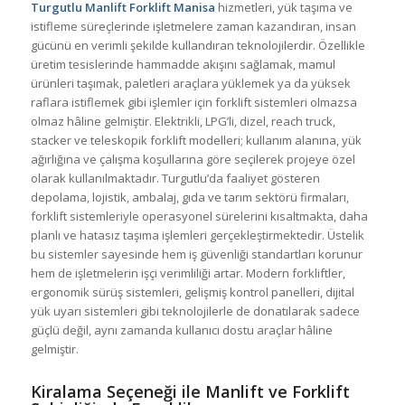
Turgutlu Manlift Forklift Manisa
hizmetleri, yük taşıma ve
istifleme süreçlerinde işletmelere zaman kazandıran, insan
gücünü en verimli şekilde kullandıran teknolojilerdir. Özellikle
üretim tesislerinde hammadde akışını sağlamak, mamul
ürünleri taşımak, paletleri araçlara yüklemek ya da yüksek
raflara istiflemek gibi işlemler için forklift sistemleri olmazsa
olmaz hâline gelmiştir. Elektrikli, LPG’li, dizel, reach truck,
stacker ve teleskopik forklift modelleri; kullanım alanına, yük
ağırlığına ve çalışma koşullarına göre seçilerek projeye özel
olarak kullanılmaktadır. Turgutlu’da faaliyet gösteren
depolama, lojistik, ambalaj, gıda ve tarım sektörü firmaları,
forklift sistemleriyle operasyonel sürelerini kısaltmakta, daha
planlı ve hatasız taşıma işlemleri gerçekleştirmektedir. Üstelik
bu sistemler sayesinde hem iş güvenliği standartları korunur
hem de işletmelerin işçi verimliliği artar. Modern forkliftler,
ergonomik sürüş sistemleri, gelişmiş kontrol panelleri, dijital
yük uyarı sistemleri gibi teknolojilerle de donatılarak sadece
güçlü değil, aynı zamanda kullanıcı dostu araçlar hâline
gelmiştir.
Kiralama Seçeneği ile Manlift ve Forklift