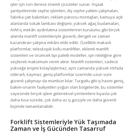
işler için son derece önemli çözümler sunar. İnşaat
şantiyelerinde cephe işlemleri, dış cephe yalıtım çalışmaları,
fabrika çatı bakımları, reklam panosu montajları, kamuya açık
alanlarda sokak lambası değişimi, yüksek ağaç budamaları,
AVM iç mekân aydınlatma sistemlerinin kurulumu gibi birçok
alanda manlift sistemleriyle güvenli, dengeli ve zaman
kazandıran çalışma imkânı elde edilir. Özellikle makaslı
platformlar, teleskopik kollu manliftler, eklemli manlift
sistemleri ve örümcek tipi paletli modeller, işin niteliğine göre
seçilerek maksimum verim alınır. Manlift sistemleri, sadece
yükseğe erişimi kolaylaştırmaz; aynı zamanda yüksek irtifada
istikrarlı, kaymaz, geniş platformlar üzerinde uzun süre
güvenli çalışmayı da mümkün kılar. Turgutlu gibi iş hacmi geniş,
bakım-onarım faaliyetleri yoğun olan bölgelerde, bu sistemler
sayesinde birçok işlem geleneksel yöntemlere kıyasla çok
daha kısa sürede, çok daha az iş gücüyle ve daha güvenli
biçimde tamamlanabilir.
Forklift Sistemleriyle Yük Taşımada
Zaman ve İş Gücünden Tasarruf