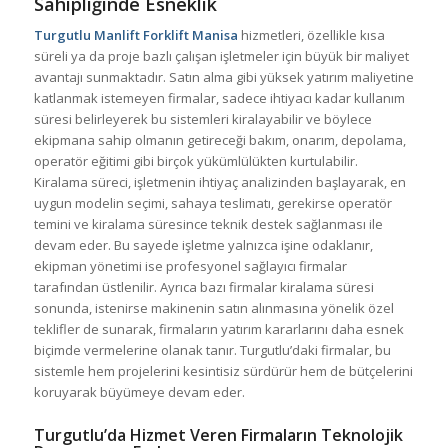
Sahipliğinde Esneklik
Turgutlu Manlift Forklift Manisa
hizmetleri, özellikle kısa
süreli ya da proje bazlı çalışan işletmeler için büyük bir maliyet
avantajı sunmaktadır. Satın alma gibi yüksek yatırım maliyetine
katlanmak istemeyen firmalar, sadece ihtiyacı kadar kullanım
süresi belirleyerek bu sistemleri kiralayabilir ve böylece
ekipmana sahip olmanın getireceği bakım, onarım, depolama,
operatör eğitimi gibi birçok yükümlülükten kurtulabilir.
Kiralama süreci, işletmenin ihtiyaç analizinden başlayarak, en
uygun modelin seçimi, sahaya teslimatı, gerekirse operatör
temini ve kiralama süresince teknik destek sağlanması ile
devam eder. Bu sayede işletme yalnızca işine odaklanır,
ekipman yönetimi ise profesyonel sağlayıcı firmalar
tarafından üstlenilir. Ayrıca bazı firmalar kiralama süresi
sonunda, istenirse makinenin satın alınmasına yönelik özel
teklifler de sunarak, firmaların yatırım kararlarını daha esnek
biçimde vermelerine olanak tanır. Turgutlu’daki firmalar, bu
sistemle hem projelerini kesintisiz sürdürür hem de bütçelerini
koruyarak büyümeye devam eder.
Turgutlu’da Hizmet Veren Firmaların Teknolojik